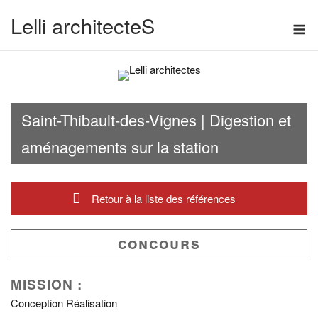
Skip
Lelli architecteS
M
to
content
Saint-Thibault-des-Vignes | Digestion et
aménagements sur la station
Retour à la liste des références
CONCOURS
MISSION :
Conception Réalisation